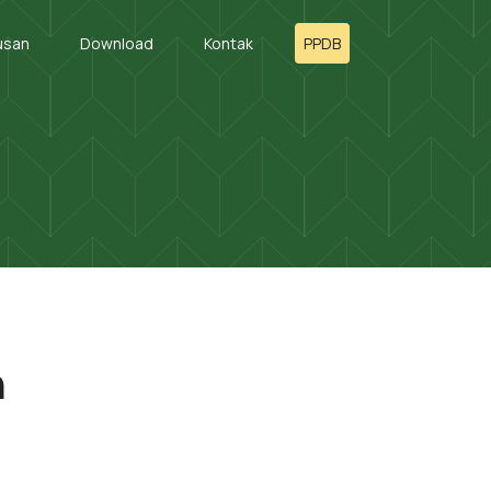
usan
Download
Kontak
PPDB
n